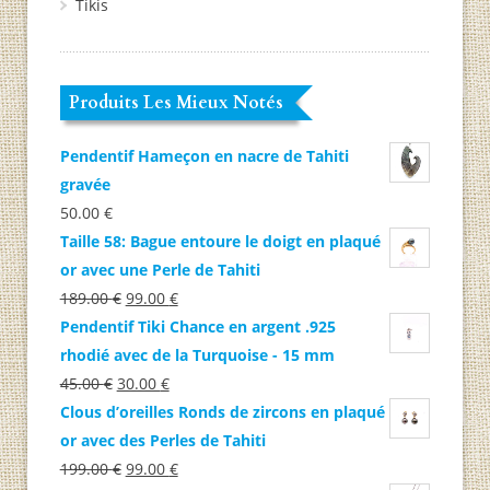
Tikis
Produits Les Mieux Notés
Pendentif Hameçon en nacre de Tahiti
gravée
50.00
€
Taille 58: Bague entoure le doigt en plaqué
or avec une Perle de Tahiti
Le
Le
189.00
€
99.00
€
prix
prix
Pendentif Tiki Chance en argent .925
initial
actuel
rhodié avec de la Turquoise - 15 mm
Le
était :
Le
est :
45.00
€
30.00
€
prix
189.00 €.
prix
99.00 €.
Clous d’oreilles Ronds de zircons en plaqué
initial
actuel
or avec des Perles de Tahiti
était :
Le
est :
Le
199.00
€
99.00
€