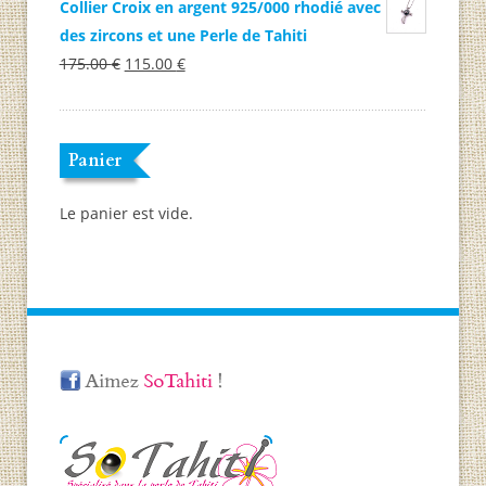
45.00 €.
prix
30.00 €.
prix
Collier Croix en argent 925/000 rhodié avec
initial
actuel
des zircons et une Perle de Tahiti
était :
Le
est :
Le
175.00
€
115.00
€
199.00 €.
prix
99.00 €.
prix
initial
actuel
était :
est :
Panier
175.00 €.
115.00 €.
Le panier est vide.